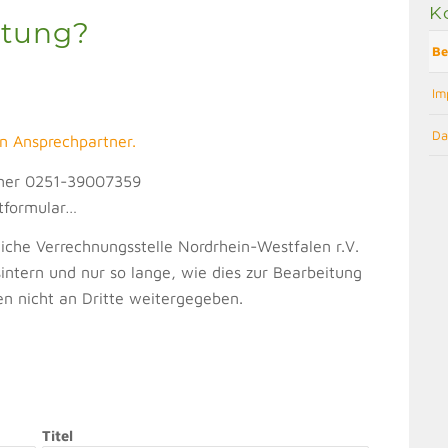
K
atung?
Be
Im
Da
en Ansprechpartner.
mmer 0251-39007359
ktformular…
iche Verrechnungsstelle Nordrhein-Westfalen r.V.
sintern und nur so lange, wie dies zur Bearbeitung
den nicht an Dritte weitergegeben.
Titel